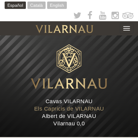
Pasar
Español
Català
English
al
contenido
principal
Togg
navig
Cavas VILARNAU
Els Capricis de VILARNAU
Albert de VILARNAU
Vilarnau 0,0