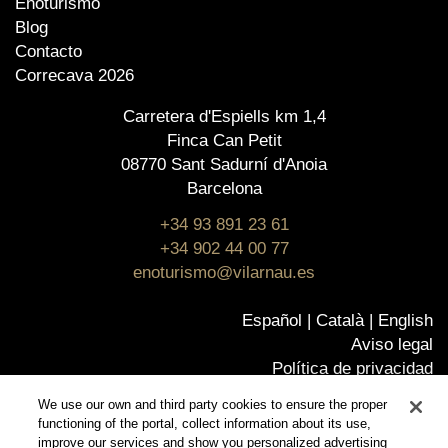
Enoturismo
Blog
Contacto
Correcava 2026
Carretera d'Espiells km 1,4
Finca Can Petit
08770 Sant Sadurní d'Anoia
Barcelona
+34 93 891 23 61
+34 902 44 00 77
enoturismo@vilarnau.es
Español
Català
English
Aviso legal
Política de privacidad
Política de cookies
We use our own and third party cookies to ensure the proper
Política de Calidad
functioning of the portal, collect information about its use,
Certificados
improve our services and show you personalized advertising