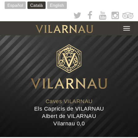
Vés
Español
Català
English
al
contingut
Togg
navig
Caves VILARNAU
Els Capricis de VILARNAU
Albert de VILARNAU
Vilarnau 0,0