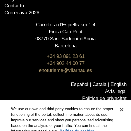
Contacto
Correcava 2026
Carretera d'Espiells km 1,4
Finca Can Petit
08770 Sant Sadurní d'Anoia
Barcelona
+34 93 891 23 61
+34 902 44 00 77
enoturisme@vilarnau.es
Español
Català
English
Avís legal
Politica de privacitat
Política de cookies
We use our own and third party cookies to ensure the proper
Política de qualitat
functioning of the portal, collect information about its use,
Certificats
improve our services and show you personalized advertising
based on the analysis of your traffic. You can find all the
Canal Ético