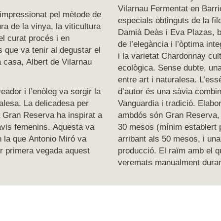
Vilarnau Fermentat en Barr
 impressionat pel mètode de
especials obtinguts de la fi
ra de la vinya, la viticultura
Damià Deàs i Eva Plazas, 
el curat procés i en
de l’elegància i l’òptima int
 que va tenir al degustar el
i la varietat Chardonnay cul
 casa, Albert de Vilarnau
ecològica. Sense dubte, una
entre art i naturalesa. L’es
eador i l’enòleg va sorgir la
d’autor és una sàvia combin
uralesa. La delicadesa per
Vanguardia i tradició. Elabo
 Gran Reserva ha inspirat a
ambdós són Gran Reserva,
lavis femenins. Aquesta va
30 mesos (mínim establert 
n la que Antonio Miró va
arribant als 50 mesos, i una
r primera vegada aquest
producció. El raïm amb el q
veremats manualment durant