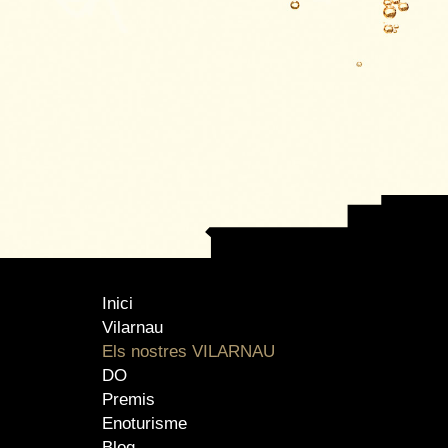
Inici
Vilarnau
Els nostres VILARNAU
DO
Premis
Enoturisme
Blog