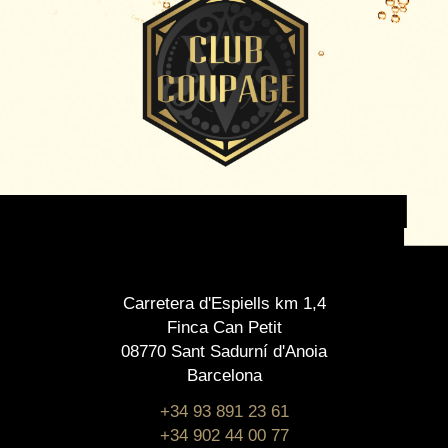
Carretera d'Espiells km 1,4
Finca Can Petit
08770 Sant Sadurní d'Anoia
Barcelona
+34 93 891 23 61
+34 902 44 00 77