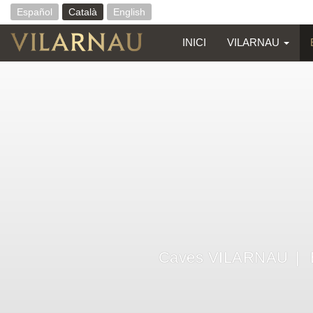
Español
Català
English
INICI
VILARNAU
Vés
al
contingut
Caves VILARNAU