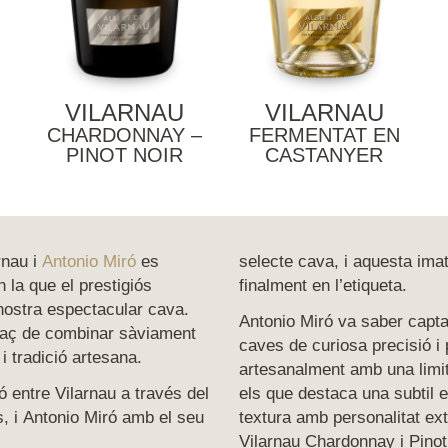
VILARNAU
VILARNAU
CHARDONNAY –
FERMENTAT EN
PINOT NOIR
CASTANYER
rnau i
Antonio Miró
es
selecte cava, i aquesta imat
 la que el prestigiós
finalment en l’etiqueta.
 nostra espectacular cava.
Antonio Miró va saber capta
paç de combinar sàviament
caves de curiosa precisió i 
i tradició artesana.
artesanalment amb una limi
ió entre Vilarnau a través del
els que destaca una subtil e
, i Antonio Miró amb el seu
textura amb personalitat ext
Vilarnau Chardonnay i Pinot 