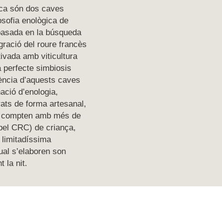
ica són dos caves
losofia enològica de
basada en la búsqueda
egració del roure francès
tivada amb viticultura
 perfecte simbiosis
sència d’aquests caves
ació d’enologia,
rats de forma artesanal,
 compten amb més de
pel CRC) de criança,
 limitadíssima
ual s’elaboren son
 la nit.