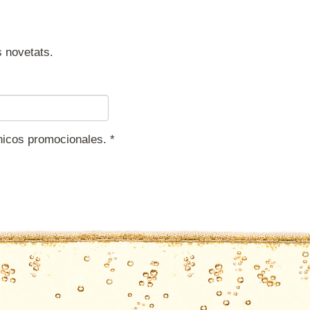
s novetats.
ónicos promocionales.
*