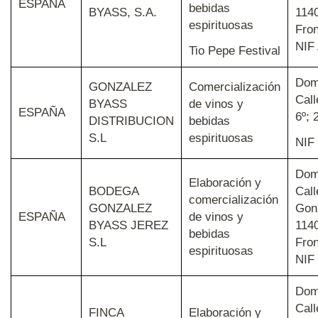
ESPAÑA
bebidas
BYASS, S.A.
1140
espirituosas
Fron
NIF
Tio Pepe Festival
Domi
GONZALEZ
Comercialización
Call
BYASS
de vinos y
ESPAÑA
6º; 
DISTRIBUCION
bebidas
S.L
espirituosas
NIF
Domi
Elaboración y
BODEGA
Cal
comercialización
GONZALEZ
Gonz
ESPAÑA
de vinos y
BYASS JEREZ
1140
bebidas
S.L
Fron
espirituosas
NIF
Domi
Call
FINCA
Elaboración y