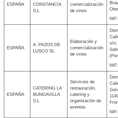
Brav
ESPAÑA
CONSTANCIA
comercialización
Oter
S.L
de vinos
NIF
Domi
Call
Elaboración y
s/n;
A. PAZOS DE
ESPAÑA
comercialización
Salv
LUSCO SL
de vinos
(Po
NIF
Domi
Servicios de
Cal
CATERING LA
restauración,
Gonz
ESPAÑA
BUNGAVILLA
catering y
1140
S.L
organización de
Fron
eventos
NIF