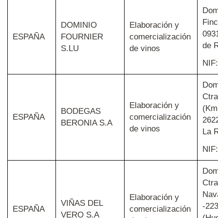
Domi
Finc
DOMINIO
Elaboración y
093
ESPAÑA
FOURNIER
comercialización
de R
S.LU
de vinos
NIF
Domi
Ctra
Elaboración y
(Km 
BODEGAS
ESPAÑA
comercialización
2622
BERONIA S.A
de vinos
La R
NIF:
Domi
Ctra
Nav
Elaboración y
VIÑAS DEL
-22
ESPAÑA
comercialización
VERO S.A
(Hu