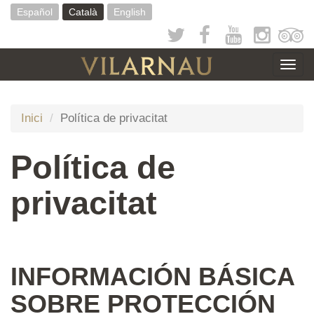
Vés
Español
Català
English
al
contingut
Togg
navig
Inici
Política de privacitat
Política de
privacitat
INFORMACIÓN BÁSICA
SOBRE PROTECCIÓN