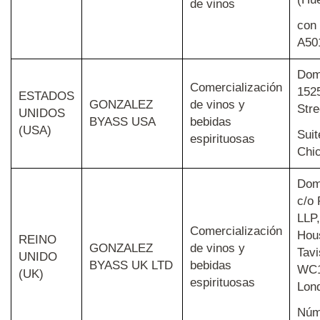
de vinos
con
A50
Domi
Comercialización
152
ESTADOS
GONZALEZ
de vinos y
Stre
UNIDOS
BYASS USA
bebidas
(USA)
Suit
espirituosas
Chic
Domi
c/o
LLP,
Comercialización
Hou
REINO
GONZALEZ
de vinos y
Tavi
UNIDO
BYASS UK LTD
bebidas
WC1
(UK)
espirituosas
Lon
Núm