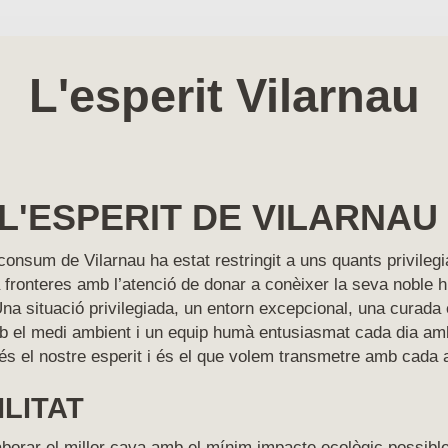
L'esperit Vilarnau
L'ESPERIT DE VILARNAU
 consum de Vilarnau ha estat restringit a uns quants privilegi
 fronteres amb l’atenció de donar a conèixer la seva noble hi
na situació privilegiada, un entorn excepcional, una curada 
b el medi ambient i un equip humà entusiasmat cada dia amb 
 és el nostre esperit i és el que volem transmetre amb cada 
ILITAT
borar el millor cava amb el mínim impacte ecològic possible