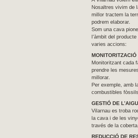
Nosaltres vivim de l
millor tractem la ter
podrem elaborar.
Som una cava pionera
l’àmbit del producte
varies accions:
MONITORITZACIÓ
Monitoritzant cada 
prendre les mesures
millorar.
Per exemple, amb la
combustibles fòssils
GESTIÓ DE L'AIG
Vilarnau es troba ro
la cava i de les viny
través de la coberta
REDUCCIÓ DE RE