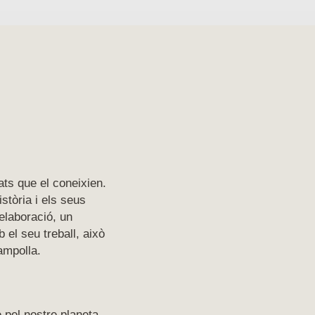
ats que el coneixien.
stòria i els seus
elaboració, un
el seu treball, això
ampolla.
 pel nostre planeta.