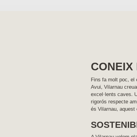
CONEIX 
Fins fa molt poc, el
Avui, Vilarnau creua
excel·lents caves. U
rigorós respecte am
és Vilarnau, aquest
SOSTENIB
A Vilarnau volem ela