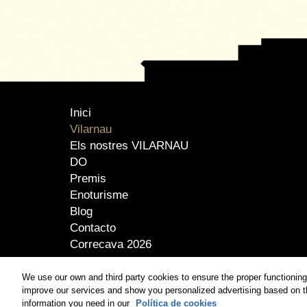
Inici
Vilarnau
Els nostres VILARNAU
DO
Premis
Enoturisme
Blog
Contacto
Correcava 2026
We use our own and third party cookies to ensure the proper functioning o
improve our services and show you personalized advertising based on the 
information you need in our
Política de cookies