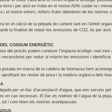
a terra i per això es troba en el nostre ADN cuidar-la i mim
ra i el nostre entorn, millors fruits obtindrem de les nostres 
 en el càlcul de la petjada de carboni tant en l’àmbit organ
 amb la finalitat de reduir les emissions de CO2, és per ai
 DEL CONSUM ENERGÈTIC
fase del procés podem conèixer l’impacta ecològic real mes
 necessàries per reduir al màxim les emissions i identifica
 posada en marxa de la caldera de biomassa hem aconseguit
 aprofitant les restes de posa i la matèria orgànica dels bo
UA
dejada per un llac d’acumulació d'aigua, que ens serveix pel 
es en cas necessari. El llac es nodreix de l’aigua de la pluja,
, tal i com feien els nostres avantpassats.
SIDUS