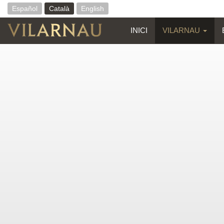
Español
Català
English
INICI
VILARNAU
Vés
al
contingut