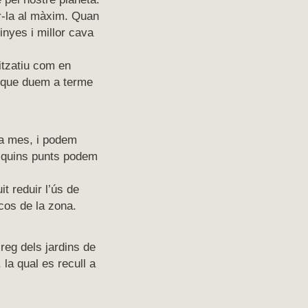
ar-la al màxim. Quan
vinyes i millor cava
itzatiu com en
xò que duem a terme
 a mes, i podem
r quins punts podem
 reduir l’ús de
scos de la zona.
reg dels jardins de
 la qual es recull a