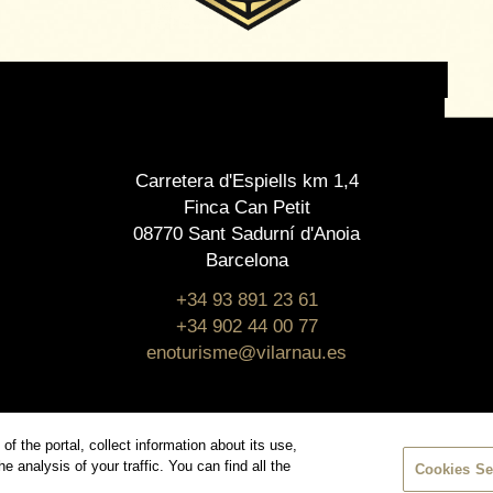
Carretera d'Espiells km 1,4
Finca Can Petit
08770 Sant Sadurní d'Anoia
Barcelona
+34 93 891 23 61
+34 902 44 00 77
enoturisme@vilarnau.es
f the portal, collect information about its use,
analysis of your traffic. You can find all the
Cookies Se