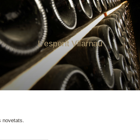
L'esperit Vilarnau
s novetats.