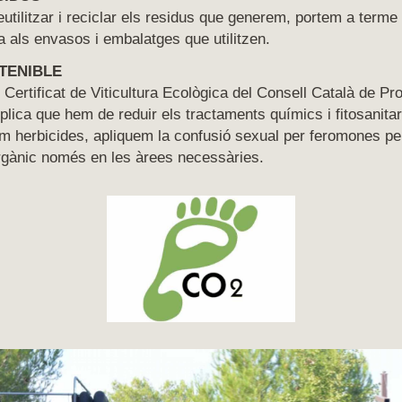
utilitzar i reciclar els residus que generem, portem a terme
 als envasos i embalatges que utilitzen.
TENIBLE
 Certificat de Viticultura Ecològica del Consell Català de Pr
plica que hem de reduir els tractaments químics i fitosanita
tzem herbicides, apliquem la confusió sexual per feromones per
rgànic només en les àrees necessàries.