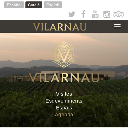
Vés
Español
Català
English
al
contingut
Togg
navig
Visites
Esdeveniments
Espais
Agenda