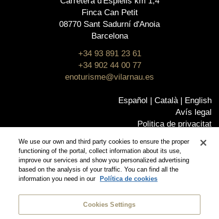
Carretera d'Espiells km 1,4
Finca Can Petit
08770 Sant Sadurní d'Anoia
Barcelona
+34 93 891 23 61
+34 902 44 00 77
enoturisme@vilarnau.es
Español
Català
English
Avís legal
Politica de privacitat
Política de cookies
We use our own and third party cookies to ensure the proper
Política de qualitat
functioning of the portal, collect information about its use,
Certificats
improve our services and show you personalized advertising
based on the analysis of your traffic. You can find all the
Canal Ético
information you need in our
Política de cookies
© Vilarnau
Botiga online
Cookies Settings