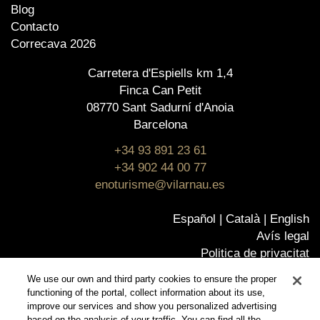
Blog
Contacto
Correcava 2026
Carretera d'Espiells km 1,4
Finca Can Petit
08770 Sant Sadurní d'Anoia
Barcelona
+34 93 891 23 61
+34 902 44 00 77
enoturisme@vilarnau.es
Español
Català
English
Avís legal
Politica de privacitat
Política de cookies
We use our own and third party cookies to ensure the proper
Política de qualitat
functioning of the portal, collect information about its use,
Certificats
improve our services and show you personalized advertising
based on the analysis of your traffic. You can find all the