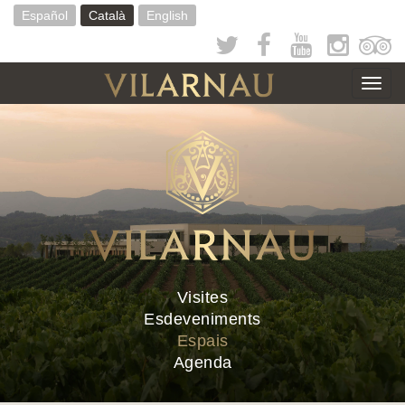
Vés
Español
Català
English
al
contingut
Togg
navig
Visites
Esdeveniments
Espais
Agenda