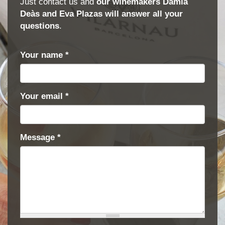
Just contact us and
our winemakers Damià
Deàs and Eva Plazas will answer all your
questions
.
Your name
*
Your email
*
Message
*