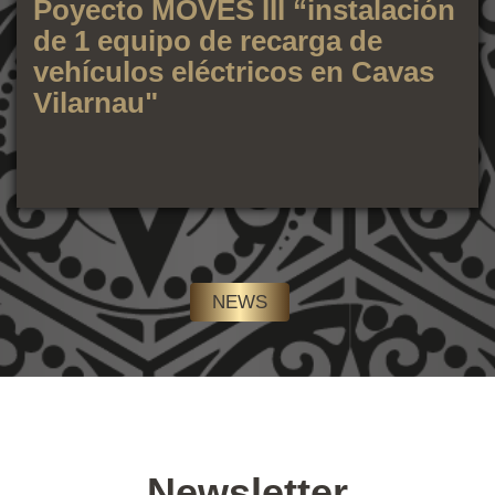
Poyecto MOVES III “instalación
de 1 equipo de recarga de
vehículos eléctricos en Cavas
Vilarnau"
NEWS
Newsletter