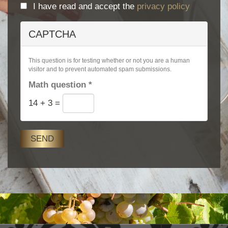
I have read and accept the
privacy policy
Privacy
policy
CAPTCHA
*
This question is for testing whether or not you are a human
visitor and to prevent automated spam submissions.
Math question
*
14 + 3 =
SEND