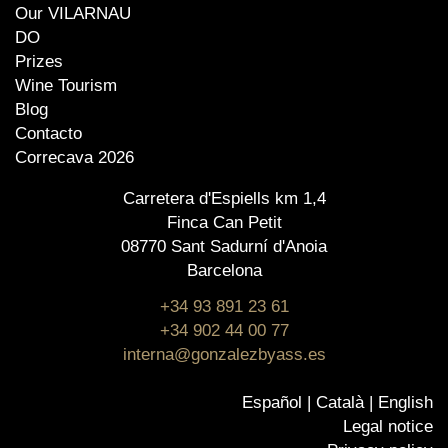
Our VILARNAU
DO
Prizes
Wine Tourism
Blog
Contacto
Correcava 2026
Carretera d'Espiells km 1,4
Finca Can Petit
08770 Sant Sadurní d'Anoia
Barcelona
+34 93 891 23 61
+34 902 44 00 77
interna@gonzalezbyass.es
Español
Català
English
Legal notice