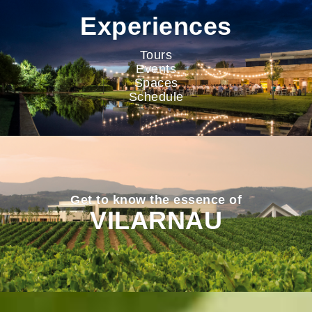
Experiences
Tours
Events
Spaces
Schedule
Get to know the essence of
VILARNAU