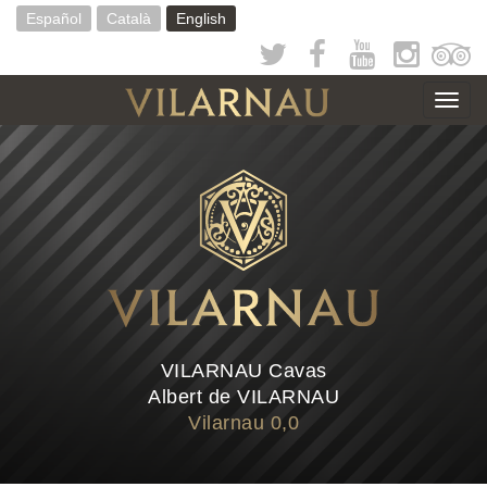
Skip
Español
Català
English
to
main
content
Togg
navig
VILARNAU Cavas
Albert de VILARNAU
Vilarnau 0,0