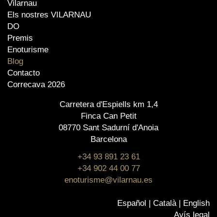
Vilarnau
Els nostres VILARNAU
DO
Premis
Enoturisme
Blog
Contacto
Correcava 2026
Carretera d'Espiells km 1,4
Finca Can Petit
08770 Sant Sadurní d'Anoia
Barcelona
+34 93 891 23 61
+34 902 44 00 77
enoturisme@vilarnau.es
Español
Català
English
Avís legal